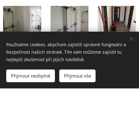
Používáme cookies, abychom zajistili správné fungování a
bezpečnost našich stránek. Tím vám můžeme zajistit tu
nejlepší zkušenost při jejich návštěvě.
Přijmout nezbytné
Přijmout vše